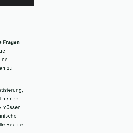
e Fragen
eue
eine
gen zu
tisierung,
n Themen
So müssen
hnische
lle Rechte