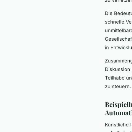
zu verletze
Die Bedeutu
schnelle Ve
unmittelba
Gesellschaf
in Entwick
Zusammengef
Diskussion 
Teilhabe un
zu steuern.
Beispielh
Automat
Künstliche 