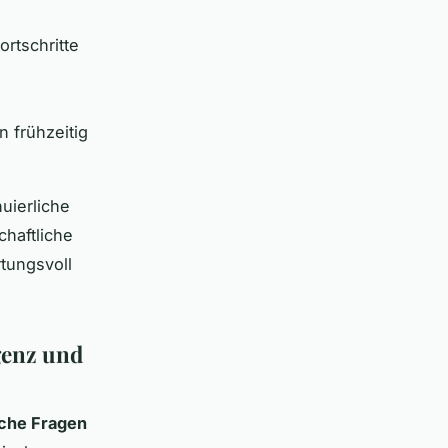
rtschritte
n frühzeitig
uierliche
haftliche
tungsvoll
igenz und
sche Fragen