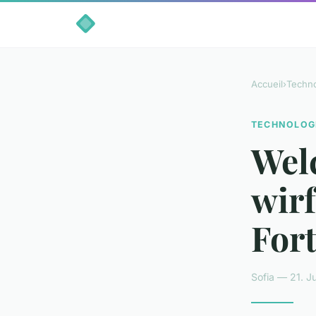
Accueil
›
Techno
TECHNOLOG
Wel
wirf
Fort
Sofia — 21. J