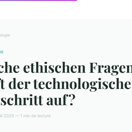
logie
IE
che ethischen Frage
t der technologische
schritt auf?
uli 2025 — 1 min de lecture