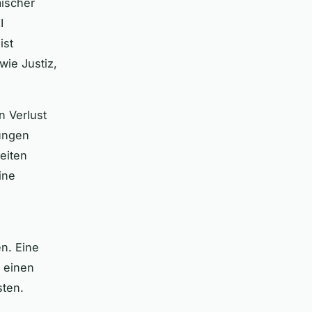
ischer
I
ist
wie Justiz,
n Verlust
lungen
eiten
ine
n. Eine
 einen
ten.