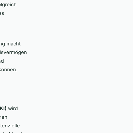
lgreich
as
ung macht
ilsvermögen
nd
 können.
KI)
wird
men
tenzielle