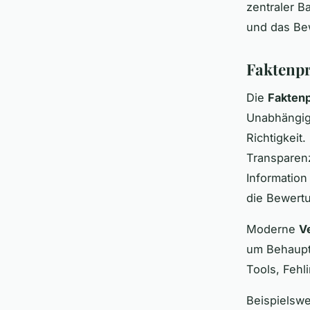
zentraler B
und das Bew
Faktenpr
Die
Fakten
Unabhängige
Richtigkei
Transparenz
Information
die Bewert
Moderne
V
um Behauptu
Tools, Fehl
Beispielswe