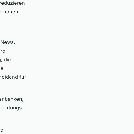
 reduzieren
 erhöhen.
e News.
hre
, die
ie
heidend für
tenbanken,
nprüfungs-
ge