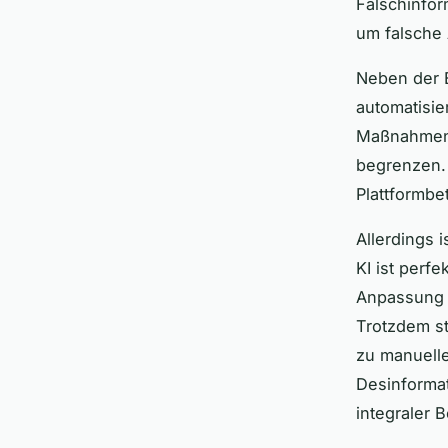
Falschinfor
um falsche
Neben der 
automatisie
Maßnahmen 
begrenzen. 
Plattformbe
Allerdings 
KI ist perf
Anpassung 
Trotzdem s
zu manuell
Desinforma
integraler 