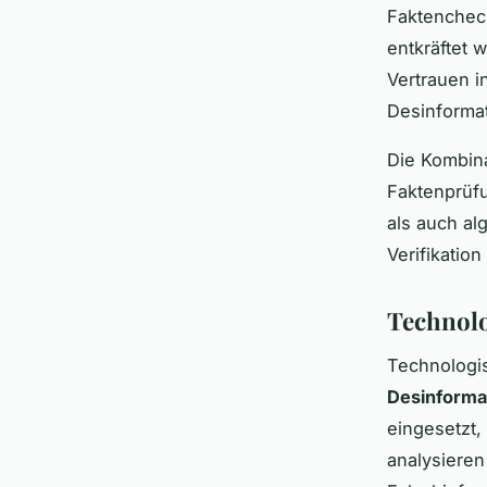
Faktenchec
entkräftet
Vertrauen i
Desinforma
Die Kombina
Faktenprüfu
als auch al
Verifikatio
Technolo
Technologi
Desinforma
eingesetzt
analysieren