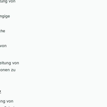
tung von
ängige
che
 von
eitung von
ionen zu
z
ung von