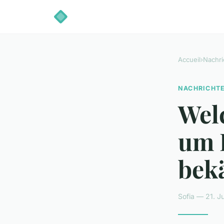
Accueil
›
Nachri
NACHRICHT
Welc
um 
bek
Sofia — 21. J