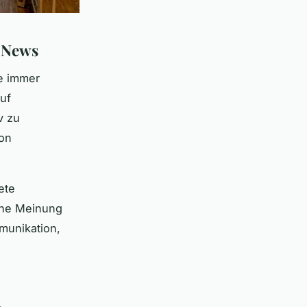
e News
e immer
uf
v zu
ion
ete
iche Meinung
munikation,