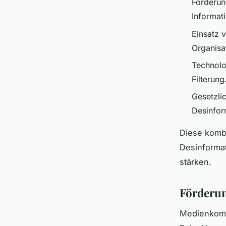
Förderun
Informat
Einsatz 
Organisa
Technolo
Filterung
Gesetzli
Desinfor
Diese komb
Desinformat
stärken.
Förderu
Medienkomp