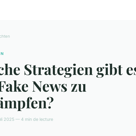
chten
EN
he Strategien gibt e
Fake News zu
ämpfen?
uli 2025 — 4 min de lecture