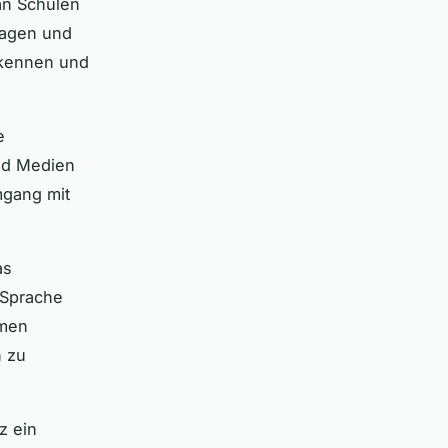
n Schulen
fragen und
erkennen und
e
und Medien
mgang mit
as
 Sprache
hmen
n zu
z ein