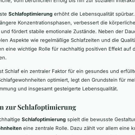
che, vom beruflichen Erfolg bis hin zur sozialen Interakt
sste
Schlafoptimierung
erhöht die Lebensqualität spürbar.
längere Konzentrationsphasen, verbessert die körperlich
und fördert stabile emotionale Zustände. Neben der Dau
elen Aspekte wie regelmäßige Schlafzeiten und die Qualit
n eine wichtige Rolle für nachhaltig positiven Effekt auf
en.
st Schlaf ein zentraler Faktor für ein gesundes und erfüll
chlafgewohnheiten optimiert, legt den Grundstein für me
mmung und insgesamt gesteigerte Lebensqualität.
 zur Schlafoptimierung
chhaltige
Schlafoptimierung
spielt die bewusste Gestaltu
hnheiten
eine zentrale Rolle. Dazu zählt vor allem eine