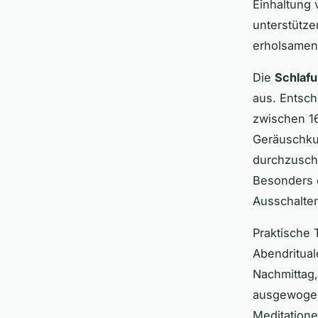
Einhaltung 
unterstütze
erholsamen 
Die
Schlaf
aus. Entsc
zwischen 16
Geräuschkul
durchzuschl
Besonders 
Ausschalten
Praktische 
Abendritual
Nachmittag
ausgewogen
Meditatione