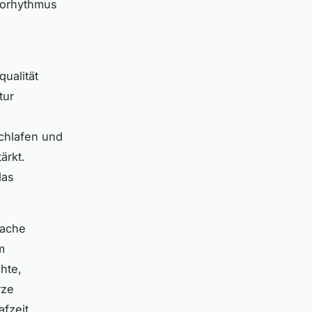
Biorhythmus
ualität
tur
chlafen und
ärkt.
das
fache
m
hte,
rze
afzeit