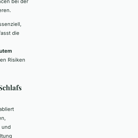
ncen bei der
eren.
senziell,
asst die
gutem
en Risiken
Schlafs
bliert
en,
s und
ltung