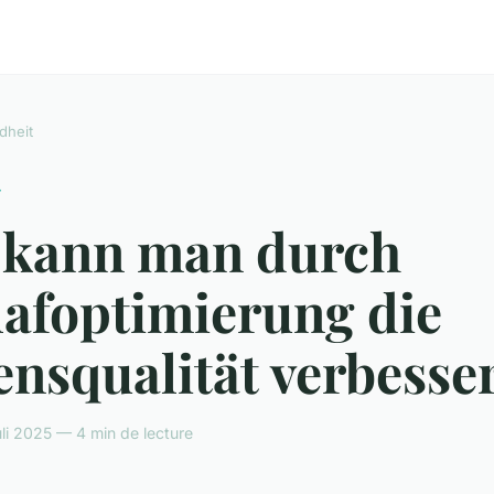
dheit
T
 kann man durch
lafoptimierung die
ensqualität verbesse
uli 2025 — 4 min de lecture