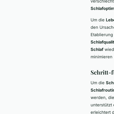
verschlecht
Schlafopti
Um die
Leb
den Ursach
Etablierung
Schlafquali
Schlaf
wiede
minimieren 
Schritt-
Um die
Schl
Schlafrouti
werden, die
unterstützt
erleichtert