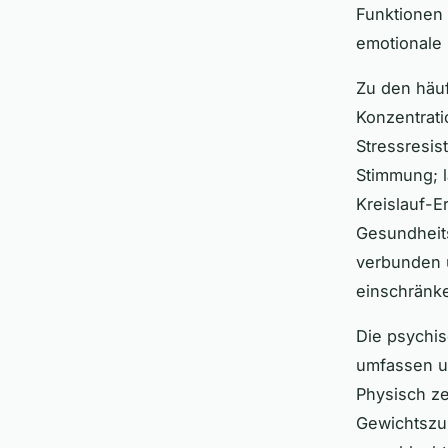
Funktionen 
emotionale 
Zu den häu
Konzentrati
Stressresis
Stimmung; l
Kreislauf-
Gesundheits
verbunden u
einschränk
Die psychis
umfassen u
Physisch ze
Gewichtszu