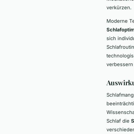
verkürzen.
Moderne Te
Schlafopti
sich indivi
Schlafrout
technologis
verbessern
Auswirku
Schlafmange
beeinträcht
Wissenscha
Schlaf die
S
verschieden