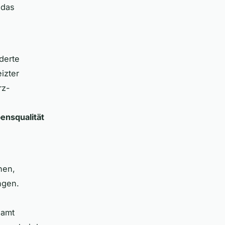
 das
derte
izter
rz-
ensqualität
hen,
ngen.
samt