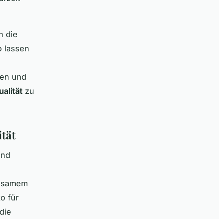
n die
o lassen
den und
alität
zu
tät
und
olsamem
o für
die