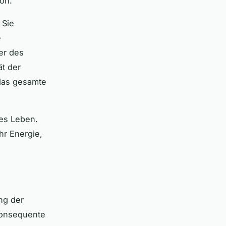
ion.
 Sie
e
er des
ät der
 das gesamte
tes Leben.
hr Energie,
ng der
 konsequente