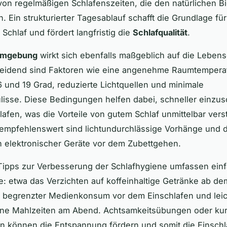
von regelmäßigen Schlafenszeiten, die den natürlichen 
n. Ein strukturierter Tagesablauf schafft die Grundlage für
Schlaf und fördert langfristig die
Schlafqualität
.
umgebung
wirkt sich ebenfalls maßgeblich auf die Lebensq
heidend sind Faktoren wie eine angenehme Raumtempera
 und 19 Grad, reduzierte Lichtquellen und minimale
isse. Diese Bedingungen helfen dabei, schneller einzus
afen, was die Vorteile von gutem Schlaf unmittelbar verst
empfehlenswert sind lichtundurchlässige Vorhänge und 
 elektronischer Geräte vor dem Zubettgehen.
Tipps zur Verbesserung der Schlafhygiene umfassen ein
e: etwa das Verzichten auf koffeinhaltige Getränke ab de
, begrenzter Medienkonsum vor dem Einschlafen und leic
e Mahlzeiten am Abend. Achtsamkeitsübungen oder ku
n können die Entspannung fördern und somit die Einschl