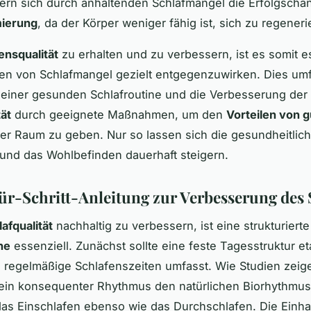
ern sich durch anhaltenden Schlafmangel die Erfolgscha
mierung
, da der Körper weniger fähig ist, sich zu regeneri
ensqualität
zu erhalten und zu verbessern, ist es somit es
en von Schlafmangel gezielt entgegenzuwirken. Dies umf
 einer gesunden Schlafroutine und die Verbesserung der
tät
durch geeignete Maßnahmen, um den
Vorteilen von 
r Raum zu geben. Nur so lassen sich die gesundheitlich
und das Wohlbefinden dauerhaft steigern.
für-Schritt-Anleitung zur Verbesserung des 
afqualität
nachhaltig zu verbessern, ist eine strukturierte
ne
essenziell. Zunächst sollte eine feste Tagesstruktur eta
 regelmäßige Schlafenszeiten umfasst. Wie Studien zeig
 ein konsequenter Rhythmus den natürlichen Biorhythmu
 das Einschlafen ebenso wie das Durchschlafen. Die Einha