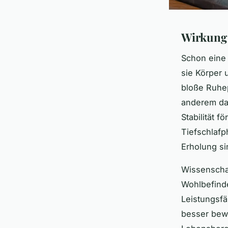
Wirkung 
Schon ein
sie Körper 
bloße Ruhep
anderem das
Stabilität 
Tiefschlafp
Erholung si
Wissenscha
Wohlbefinde
Leistungsfä
besser bew