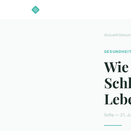
Accueil
›
Gesun
GESUNDHEI
Wie
Sch
Leb
Sofia — 21. J