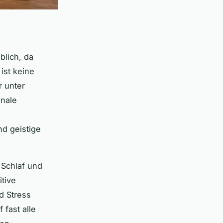
lich, da
ist keine
r unter
onale
nd geistige
Schlaf und
tive
d Stress
 fast alle