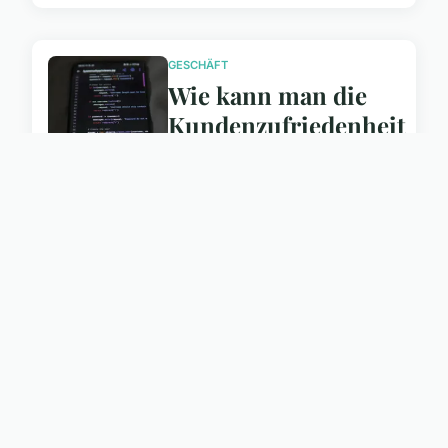
GESCHÄFT
Wie kann man die
Kundenzufriedenheit
im digitalen Zeitalter
steigern?
21. Juli 2025
GESCHÄFT
Wie kà¶nnen
Unternehmen ihre
Online-Präsenz im
digitalen Zeitalter
stärken?