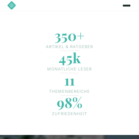
350+
ARTIKEL & RATGEBER
45k
MONATLICHE LESER
11
THEMENBEREICHE
98%
ZUFRIEDENHEIT