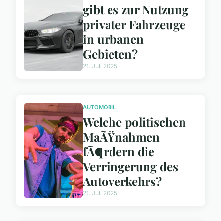
gibt es zur Nutzung
privater Fahrzeuge
in urbanen
Gebieten?
21. Juli 2025
AUTOMOBIL
Welche politischen
MaÃŸnahmen
fÃ¶rdern die
Verringerung des
Autoverkehrs?
21. Juli 2025