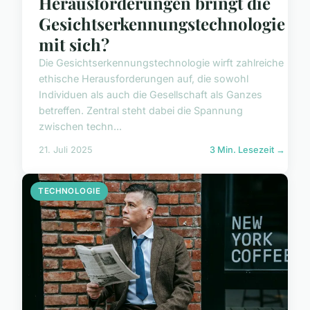
Herausforderungen bringt die
Gesichtserkennungstechnologie
mit sich?
Die Gesichtserkennungstechnologie wirft zahlreiche
ethische Herausforderungen auf, die sowohl
Individuen als auch die Gesellschaft als Ganzes
betreffen. Zentral steht dabei die Spannung
zwischen techn...
21. Juli 2025
3 Min. Lesezeit →
TECHNOLOGIE