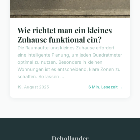
Wie richtet man ein kleines
Zuhause funktional ein?
Die Raumaufteilung kleines Zuhause erfordert
eine intelligente Planung, um jeden Quadratmeter
optimal zu nutzen. Besonders in kleinen
Wohnungen ist es entscheidend, klare Zonen zu
schaffen. So lassen ...
19. August 2025
6 Min. Lesezeit →
Dehollander