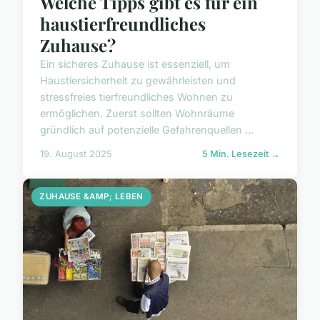
Welche Tipps gibt es für ein
haustierfreundliches
Zuhause?
Ein sicheres Zuhause ist essenziell, um
Haustiersicherheit zu gewährleisten und
stressfreies tierfreundliches Wohnen zu
ermöglichen. Zuerst sollten Wohnräume
gründlich auf potenzielle Gefahrenquellen ...
19. August 2025
5 Min. Lesezeit →
ZUHAUSE &AMP; LEBEN